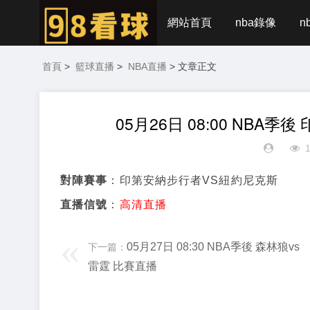
網站首頁
nba錄像
n
首頁
>
籃球直播
>
NBA直播
> 文章正文
05月26日 08:00 NBA
對陣賽事
：印第安納步行者VS紐約尼克斯
直播信號
：
高清直播
05月27日 08:30 NBA季後 森林狼vs
下一篇：
雷霆 比賽直播