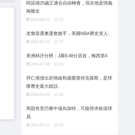
阿諾德25歲正適合自由轉會，現在他是情義
兩難全
2024-08-26
35
老詹當選奧運會旗手，美國NBA曆史首人.
2024-07-23
37
美洲杯評分榜：J羅8.48分居首，梅西第4
2024-07-08
50
拜仁僅僅出於情緒和虛榮賣掉克羅斯，是球
隊曆史最大錯誤.
s
2024-06-03
45
馬競有意巴黎中場烏加特，可能尋求租借球
員
2024-05-31
52