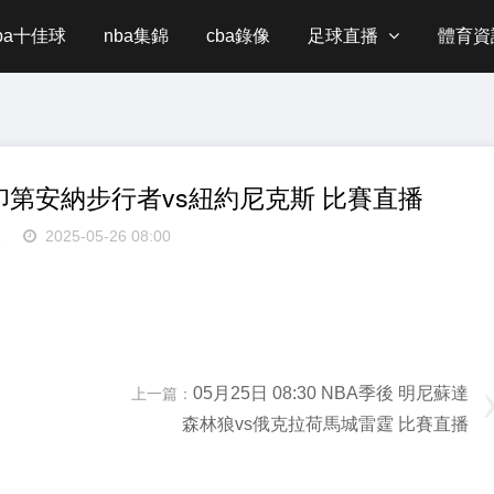
ba十佳球
nba集錦
cba錄像
足球直播
體育資
季後 印第安納步行者vs紐約尼克斯 比賽直播
1
2025-05-26 08:00
05月25日 08:30 NBA季後 明尼蘇達
上一篇：
森林狼vs俄克拉荷馬城雷霆 比賽直播