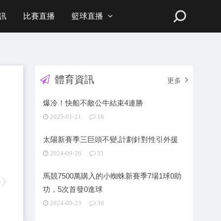
訊
比賽直播
籃球直播
體育資訊
更多
爆冷！快船不敵公牛結束4連勝
2025-01-21
18
太陽新賽季三巨頭不變,計劃針對性引外援
2024-09-26
31
馬競7500萬購入的小蜘蛛新賽季7場1球0助
功，5次首發0進球
2024-09-23
36